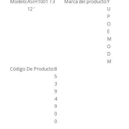
Modelo:
ASIH1001 T3
Marca del producto:
Y
12 '
U
P
O
E
M
O
D
M
Código De Producto:
8
5
3
9
4
9
0
0