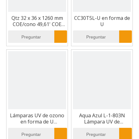
Qtz 32 x 36 x 1260 mm
CC30T5L-U en forma de
COE/cono 49,61' COE
U
con 3 x 1,5 mm cono
Preguntar
Preguntar
Lámparas UV de ozono
Aqua Azul L-1-803N
en forma de U
Lámpara UV de
CC30T5VH-U
reemplazo OEM
Preguntar
Preguntar