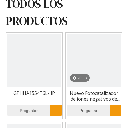
TODOS LOS
PRODUCTOS
vídeo
GPHHA1554T6L/4P
Nuevo Fotocatalizador
de iones negativos de
tecnología HVAC,
limpiador de aire UV,
Preguntar
Preguntar
conducto de aire
interior, luces UV de
15W para HVAC