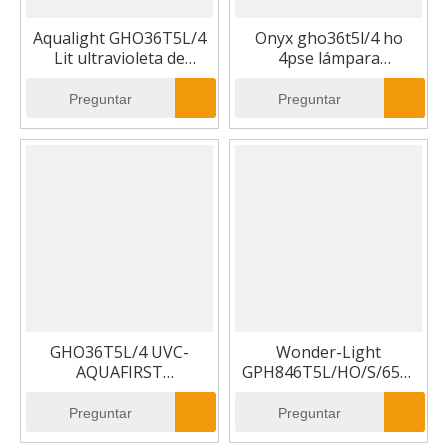
Aqualight GHO36T5L/4
Onyx gho36t5l/4 ho
Lit ultravioleta de
4pse lámpara
reemplazo de lámpara
ultravioleta
ultravioleta
Preguntar
Preguntar
GHO36T5L/4 UVC-
Wonder-Light
AQUAFIRST
GPH846T5L/HO/S/65W
GHO36T5L/4P/90W
Reemplazo de la
Lámpara ultravioleta
lámpara UV
Preguntar
Preguntar