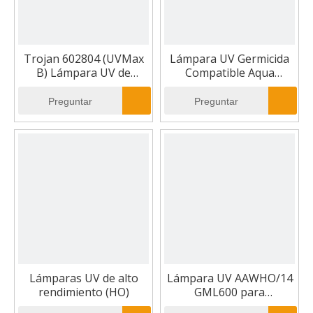
Trojan 602804 (UVMax
Lámpara UV Germicida
B) Lámpara UV de
Compatible Aqua
repuesto equivalente a
Ultraviolet 57W
UV Max B
Preguntar
Preguntar
Lámparas UV de alto
Lámpara UV AAWHO/14
rendimiento (HO)
GML600 para
AAW300HO/14