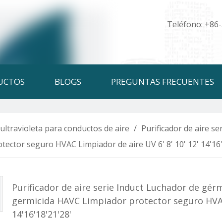
Teléfono: +86
UCTOS
BLOGS
PREGUNTAS FRECUENTES
ultravioleta para conductos de aire
/
Purificador de aire s
tector seguro HVAC Limpiador de aire UV 6' 8' 10' 12' 14'16'
Purificador de aire serie Induct Luchador de gér
germicida HAVC Limpiador protector seguro HVAC 
14'16'18'21'28'