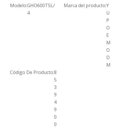
Modelo:
GHO600T5L/
Marca del producto:
Y
4
U
P
O
E
M
O
D
M
Código De Producto:
8
5
3
9
4
9
0
0