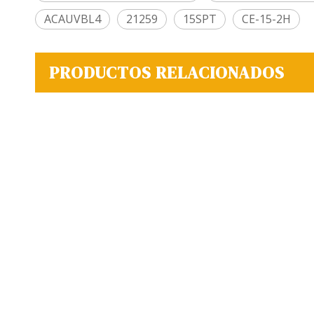
ACAUVBL4
21259
15SPT
CE-15-2H
PRODUCTOS RELACIONADOS