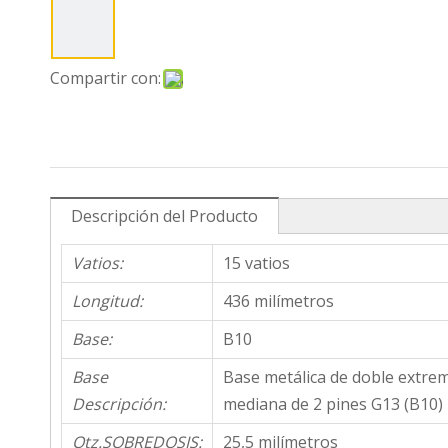
Compartir con:
Descripción del Producto
Vatios:
15 vatios
Longitud:
436 milímetros
Base:
B10
Base
Base metálica de doble extre
Descripción:
mediana de 2 pines G13 (B10)
Qtz.SOBREDOSIS:
25,5 milímetros