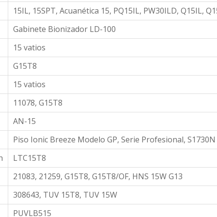
15IL, 15SPT, Acuanética 15, PQ15IL, PW30ILD, Q15IL, 
Gabinete Bionizador LD-100
15 vatios
G15T8
15 vatios
11078, G15T8
AN-15
Piso Ionic Breeze Modelo GP, Serie Profesional, S1730N
h
LTC15T8
21083, 21259, G15T8, G15T8/OF, HNS 15W G13
308643, TUV 15T8, TUV 15W
PUVLB515