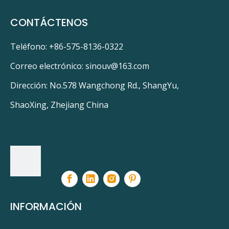
Servicio de agua americano PT8
CONTÁCTENOS
Glasco L-062418
Horizontes ideales ME38K-4
Horizontes ideales SVEH-7
LMP42005
Teléfono: +86-575-8136-0322
Master Water Conditioning Corporation HIMSV-7
Correo electrónico:
sinouv@163.com
Maestro Agua HIMSV-10
Neptuno Tri-8
Dirección: No.578 Wangchong Rd., ShangYu,
ShaoXing, Zhejiang China
PRODUCTOS RELACIONADOS
INFORMACIÓN