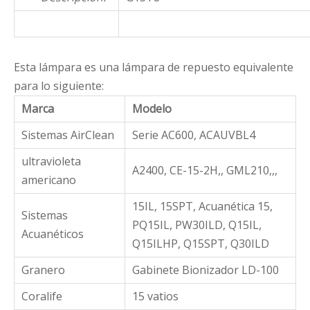
Esta lámpara es una lámpara de repuesto equivalente
para lo siguiente:
Marca
Modelo
Sistemas AirClean
Serie AC600, ACAUVBL4
ultravioleta
A2400, CE-15-2H,, GML210,,,
americano
15IL, 15SPT, Acuanética 15,
Sistemas
PQ15IL, PW30ILD, Q15IL,
Acuanéticos
Q15ILHP, Q15SPT, Q30ILD
Granero
Gabinete Bionizador LD-100
Coralife
15 vatios