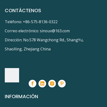
ushio
3000007, G15T8
CONTÁCTENOS
Ventaja transparente para
Vector UV
estanque UV15
Teléfono: +86-575-8136-0322
Anterior:
Correo electrónico:
sinouv@163.com
Siguiente:
Dirección: No.578 Wangchong Rd., ShangYu,
ShaoXing, Zhejiang China
LTC15T8
HNS 15W G13
Luz Tech LTC15T8
PQ15IL
Serie profesional
Fuentes de luz LTC15T8
Iluminación Philips 308643
Brisa iónica
Marina hawaiana AN-15
T8 15W
INFORMACIÓN