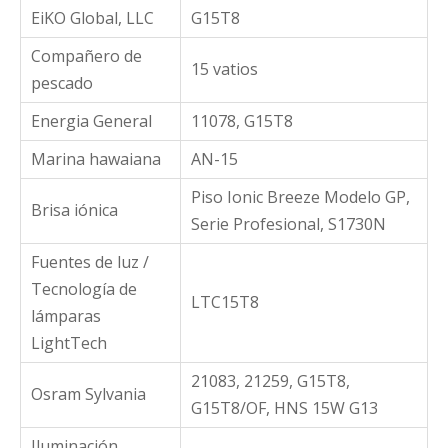
EiKO Global, LLC
G15T8
Compañero de
15 vatios
pescado
Energia General
11078, G15T8
Marina hawaiana
AN-15
Piso Ionic Breeze Modelo GP,
Brisa iónica
Serie Profesional, S1730N
Fuentes de luz /
Tecnología de
LTC15T8
lámparas
LightTech
21083, 21259, G15T8,
Osram Sylvania
G15T8/OF, HNS 15W G13
Iluminación