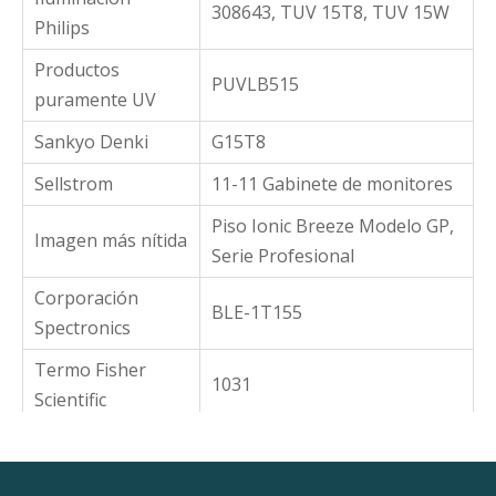
308643, TUV 15T8, TUV 15W
Philips
Productos
PUVLB515
puramente UV
Sankyo Denki
G15T8
Sellstrom
11-11 Gabinete de monitores
Piso Ionic Breeze Modelo GP,
Imagen más nítida
Serie Profesional
Corporación
BLE-1T155
Spectronics
Termo Fisher
1031
Scientific
Centro Marino
Ventaja transparente para
Tropical
estanque UV15