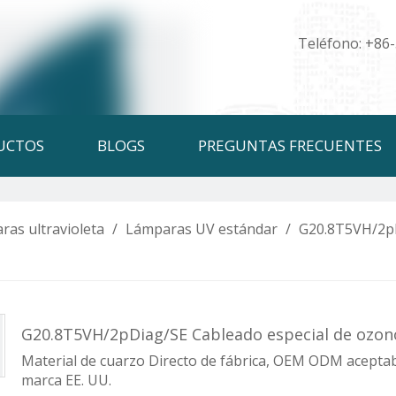
Teléfono: +86
UCTOS
BLOGS
PREGUNTAS FRECUENTES
ras ultravioleta
/
Lámparas UV estándar
/
G20.8T5VH/2pD
G20.8T5VH/2pDiag/SE Cableado especial de oz
Material de cuarzo Directo de fábrica, OEM ODM aceptabl
marca EE. UU.