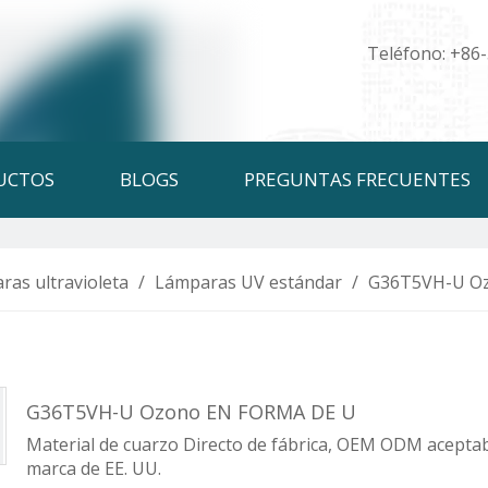
Teléfono: +86
UCTOS
BLOGS
PREGUNTAS FRECUENTES
ras ultravioleta
/
Lámparas UV estándar
/
G36T5VH-U O
G36T5VH-U Ozono EN FORMA DE U
Material de cuarzo Directo de fábrica, OEM ODM aceptabl
marca de EE. UU.