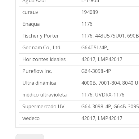
Agua Azul
L-1-804
curauv
194089
Enaqua
1176
Fischer y Porter
1176, 443U575U01, 690
Geonam Co., Ltd.
G64T5L/4P,,
Horizontes ideales
42017, LMP42017
Pureflow Inc.
G64-3098-4P
Ultra dinámica
4000B, 7001-804, 8040 U
médico ultravioleta
1176, UVDRX-1176
Supermercado UV
G64-3098-4P, G64B-3095
wedeco
42017, LMP42017