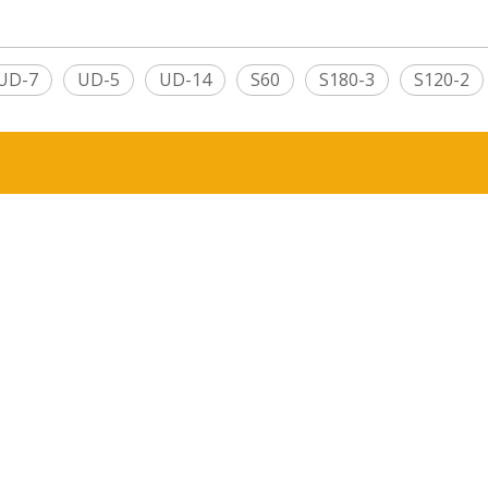
UD-7
UD-5
UD-14
S60
S180-3
S120-2