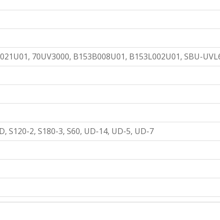
B021U01, 70UV3000, B153B008U01, B153L002U01, SBU-UVL
D, S120-2, S180-3, S60, UD-14, UD-5, UD-7