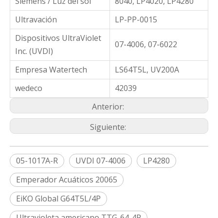
Siemens / Luz del sol
8040, LP4020, LP4280
Ultravación
LP-PP-0015
Dispositivos UltraViolet
07-4006, 07-6022
Inc. (UVDI)
Empresa Watertech
LS64T5L, UV200A
wedeco
42039
Anterior:
Siguiente:
05-1017A-R
UVDI 07-4006
LP4280
Emperador Acuáticos 20065
EiKO Global G64T5L/4P
Ultravioleta americano TTG-64-4P