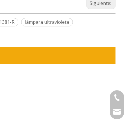
Siguiente:
1381-R
lámpara ultravioleta
+86-575
sinouv