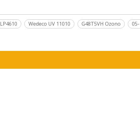
l LP4610
Wedeco UV 11010
G48T5VH Ozono
05-