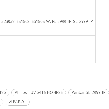
 523038, ES150S, ES150S-W, FL-2999-IP, SL-2999-IP
186
Philips TUV 64T5 HO 4PSE
Pentair SL-2999-IP
VUV-B-XL