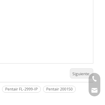
Siguiente:
+86-575
Pentair FL-2999-IP
Pentair 200150
sinouv